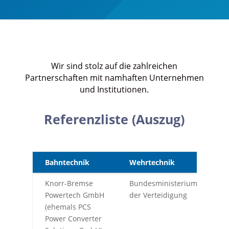
Wir sind stolz auf die zahlreichen
Partnerschaften mit namhaften Unternehmen
und Institutionen.
Referenzliste (Auszug)
Bahntechnik
Wehrtechnik
S
Bahntechnik
Wehrtechnik
S
Knorr-Bremse
Bundesministerium
B
Powertech GmbH
der Verteidigung
I
(ehemals PCS
Power Converter