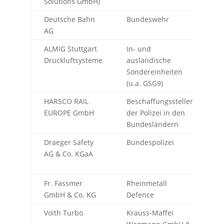
Solutions GmbH)
Deutsche Bahn
Bundeswehr
B
AG
ALMIG Stuttgart
In- und
F
Druckluftsysteme
ausländische
Sondereinheiten
(u.a. GSG9)
HARSCO RAIL
Beschaffungsstellen
J
EUROPE GmbH
der Polizei in den
u
Bundesländern
u
Draeger Safety
Bundespolizei
L
AG & Co. KGaA
u
D
Fr. Fassmer
Rheinmetall
L
GmbH & Co. KG
Defence
V
Voith Turbo
Krauss-Maffei